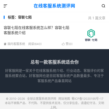
在线客服系统测评网


标签：容联七陌
共 1 篇文章
容联七陌在线客服系统怎么样？容联七陌
客服系统介绍
国内客服系统
阅读(640)
赞(
0
)


总有一款客服系统适合你
好客服网是一家关于在线客服系统介绍、行业动态、客服评价的客
服系统聚合站，好客服网也是目前客服系统产品数量最多、专注于
客服系统产品垂直网站
© 2010-2026
全球云客服系统测评网
网站地图
蜀ICP备12020195号-17
本站不销售产品、不代购、不提供技术支持，仅分享信息，请遵纪守法、文明
上网。