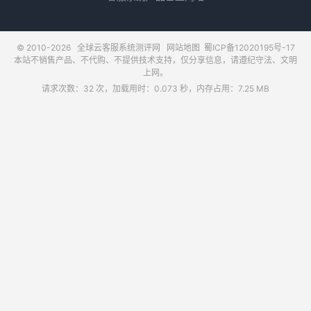
© 2010-2026
全球云客服系统测评网
网站地图
蜀ICP备12020195号-17
本站不销售产品、不代购、不提供技术支持，仅分享信息，请遵纪守法、文明
上网。
请求次数：32 次，加载用时：0.073 秒，内存占用：7.25 MB