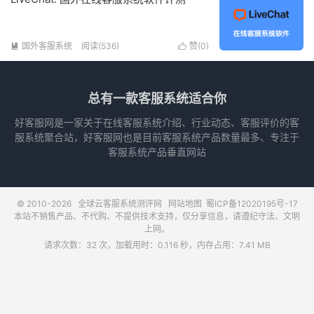
国外客服系统
阅读(536)
赞(
0
)


总有一款客服系统适合你
好客服网是一家关于在线客服系统介绍、行业动态、客服评价的客
服系统聚合站，好客服网也是目前客服系统产品数量最多、专注于
客服系统产品垂直网站
© 2010-2026
全球云客服系统测评网
网站地图
蜀ICP备12020195号-17
本站不销售产品、不代购、不提供技术支持，仅分享信息，请遵纪守法、文明
上网。
请求次数：32 次，加载用时：0.116 秒，内存占用：7.41 MB