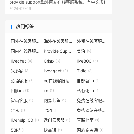
provide support海外网站在线客服系统，有中文版！
2024-07-09
热门标签
国外在线客服
海外在线客服
外贸在线客服
(24)
(18)
(18)
国内在线客服系统
Provide Support
美洽
(18)
(8)
(5)
livechat
Crisp
live800
(4)
(3)
(3)
米多客
liveagent
Tidio
(3)
(3)
(2)
洽语客服
cc在线客服系统
自部署im
(2)
(1)
(1)
团队im
im
私有化im
(1)
(1)
(1)
智齿客服
网易七鱼
免费在线客服系统
(1)
(1)
(1)
合从
七陌
免费网站在线客服系统
(1)
(1)
(1)
livehelp100
逸创云客服
容联七陌
(1)
(1)
(1)
53kf
快商通
网站商务通
(1)
(1)
(1)