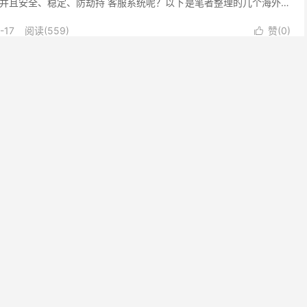
并且安全、稳定、防劫持 客服系统呢？以下是笔者整理的几个海外安
实时翻译的网站在线客服系统。 一 ，洽语客服官方网...
-17
阅读(559)
赞(
0
)

好？好的在线客服系统有哪些
网站客服也不再只是局限于打电话层面，在线客服系统的诞生为企业
篇文章中，A5创业网小编为大家推荐了5个市面上领先的在线客服系
家推荐几个不错的在线客服系统，以供创业者们参考。 ...
-05
阅读(458)
赞(
0
)

服系统，安全，稳定，免费试用，支持月付
环境中，企业对客户服务的需求越来越高，客户服务已成为企业核心
件作为一种提高客户满意度、提升业务效率的信息化工具，日益受到
介绍洽语海外在线客服软件的优势及企业如何选择合适的客服...
-14
阅读(491)
赞(
1
)

力跨境业务拓展，看这里支持月付