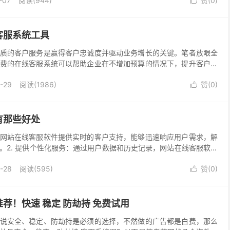
-07
阅读(944)
赞(
0
)

客服系统工具
质的客户服务是赢得客户忠诚度并驱动业务增长的关键。笔者放眼全
费的在线客服系统可以帮助企业在不增加预算的情况下，提升客户服
的免费在线客服系统。 1. Chatyu cha...
-29
阅读(1986)
赞(
0
)

有那些好处
题：网站在线客服软件提供实时的客户支持，能够迅速响应用户需求，解
。2. 提供个性化服务：通过用户数据和历史记录，网站在线客服软件
，增加客户黏性和忠诚度。3. 提高工作效率和...
-28
阅读(595)
赞(
0
)

荐！快速 稳定 防劫持 免费试用
说安全、稳定、防劫持是必须的选择，不然做的广告都是白费，那么