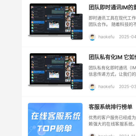
团队即时通讯IM
即时通讯工具在现代工作
团队合作。 随着科技的不断
工作环境中不可或缺的一部
haokefu
2025-04
团队私有化IM 它
团队私有化即时通讯（I
信息传递方式，让我们的
流，IM的演化历程伴随着
haokefu
2025-0
客服系统排行榜单
优秀的客户服务已经成为
赖强大的在线客服系统
来，我们将为你详细介绍