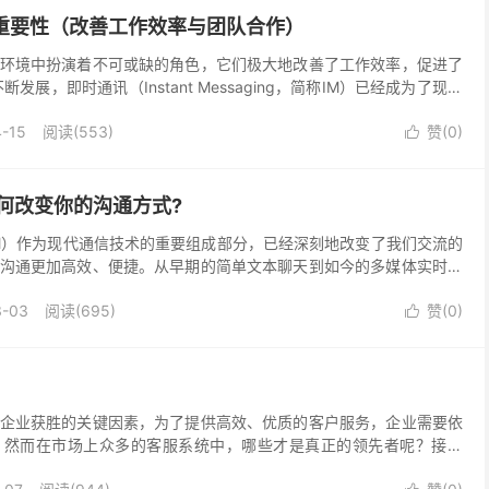
的重要性（改善工作效率与团队合作）
环境中扮演着不可或缺的角色，它们极大地改善了工作效率，促进了
发展，即时通讯（Instant Messaging，简称IM）已经成为了现代
分。 在这篇文章中，我们将深入探...
-15
阅读(553)
赞(
0
)

如何改变你的沟通方式?
M）作为现代通信技术的重要组成部分，已经深刻地改变了我们交流的
沟通更加高效、便捷。从早期的简单文本聊天到如今的多媒体实时交
科技的发展不断深入人们的生活和工作中。本文将从IM...
3-03
阅读(695)
赞(
0
)

企业获胜的关键因素，为了提供高效、优质的客户服务，企业需要依
。然而在市场上众多的客服系统中，哪些才是真正的领先者呢？接下
市场上的主要竞争者，帮助你理解他们的优势和特点，为你选择...