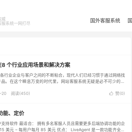
权威
国外客服系统
客服系统一网打尽
8 个行业应用场景和解决方案
了各行业企业与客户之间的不断粘合，现代人们已经习惯于通过网络找
产品。在这个瞬息万变的时代里，网站客服系统无疑是必不可少的工
全球的当下，客户服务已成为企业竞争的关键战场。《20...
-20
阅读(450)
赞(
0
)

测：功能、定价
户支持软件 最适合： 拥有多名客服人员且需要更多后端协调功能的企
5 美元 – 每用户每月 85 美元 优点： LiveAgent 是一款功能齐全的