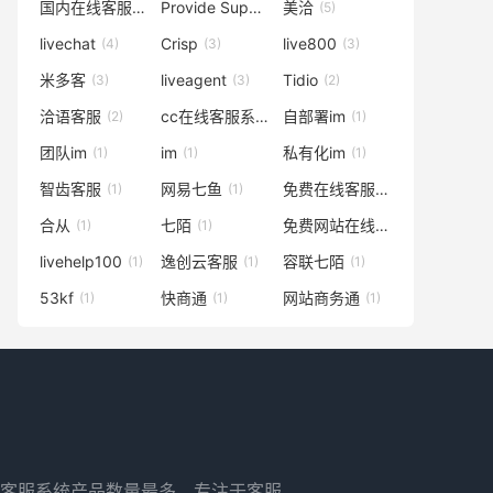
国内在线客服系统
Provide Support
美洽
(18)
(8)
(5)
livechat
Crisp
live800
(4)
(3)
(3)
米多客
liveagent
Tidio
(3)
(3)
(2)
洽语客服
cc在线客服系统
自部署im
(2)
(1)
(1)
团队im
im
私有化im
(1)
(1)
(1)
智齿客服
网易七鱼
免费在线客服系统
(1)
(1)
(1)
合从
七陌
免费网站在线客服系统
(1)
(1)
(1)
livehelp100
逸创云客服
容联七陌
(1)
(1)
(1)
53kf
快商通
网站商务通
(1)
(1)
(1)
客服系统产品数量最多、专注于客服