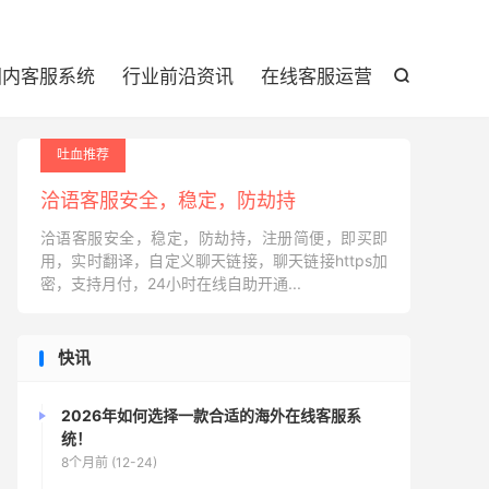

国内客服系统
行业前沿资讯
在线客服运营

吐血推荐
洽语客服安全，稳定，防劫持
洽语客服安全，稳定，防劫持，注册简便，即买即
用，实时翻译，自定义聊天链接，聊天链接https加
密，支持月付，24小时在线自助开通...
快讯
2026年如何选择一款合适的海外在线客服系
统！
8个月前 (12-24)