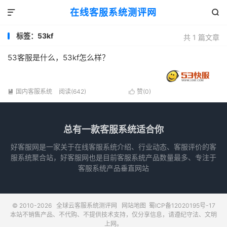
在线客服系统测评网


标签：53kf
共 1 篇文章
53客服是什么，53kf怎么样？
国内客服系统
阅读(642)
赞(
0
)


总有一款客服系统适合你
好客服网是一家关于在线客服系统介绍、行业动态、客服评价的客
服系统聚合站，好客服网也是目前客服系统产品数量最多、专注于
客服系统产品垂直网站
© 2010-2026
全球云客服系统测评网
网站地图
蜀ICP备12020195号-17
本站不销售产品、不代购、不提供技术支持，仅分享信息，请遵纪守法、文明
上网。