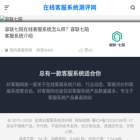
1

在线客服系统测评网


容联七陌
容联七陌在线客服系统怎么样？容联七陌
客服系统介绍
国内客服系统
阅读(646)
赞(
0
)


总有一款客服系统适合你
好客服网是一家关于在线客服系统介绍、行业动态、客服评价的客
服系统聚合站，好客服网也是目前客服系统产品数量最多、专注于
客服系统产品垂直网站
© 2010-2026
全球云客服系统测评网
网站地图
蜀ICP备12020195号-17
本站不销售产品、不代购、不提供技术支持，仅分享信息，请遵纪守法、文明
上网。
请求次数：34 次，加载用时：0.082 秒，内存占用：7.24 MB