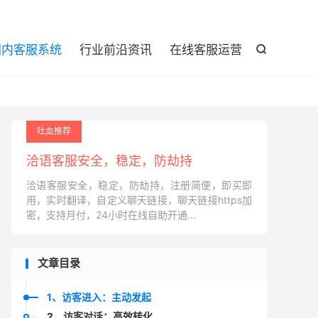

国内客服系统
行业前沿资讯
在线客服运营

吐血推荐
洽语客服安全，稳定，防劫持
洽语客服安全，稳定，防劫持，注册简便，即买即
用，实时翻译，自定义聊天链接，聊天链接https加
密，支持月付，24小时在线自助开通...
文章目录
1、访客进入：主动发起
2、访客对话：高效转化