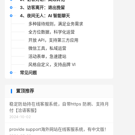
3、访客离开：退出挽留
4、夜间无人：AI 智能聊天
多种接待规则，满足业务需求
全方位数据，科学化运营
开放 API，支持第三方应用
微信工具，私域运营
活动表单，急速建站
风格自定义，支持品牌 VI
常见问题
购买产品后会有人来给我们提供帮助或指
导吗？
置顶推荐
软件的稳定性如何？
产品如何付费？
稳定防劫持在线客服系统，自带https 防刷、支持月
付【洽语客服】
企业版和多账号版、服务商的区别在哪？
2024-10-02
我们的数据在这里安全吗？
provide support海外网站在线客服系统，有中文版！