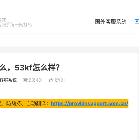
权威
国外客服系统
客服系统一网打尽
么，53kf怎么样？
客服系统
阅读(640)
赞(
0
)

、稳定、防劫持、自动翻译
：
https://providesupport.com.cn/