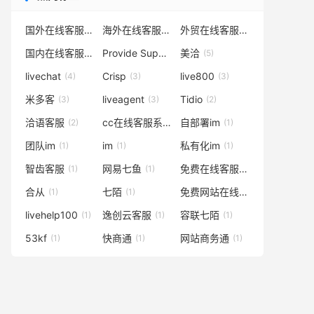
软件的稳定性如何？
产品如何付费？
国外在线客服
海外在线客服
外贸在线客服
(24)
(18)
(18)
企业版和多账号版、服务商的区别在哪？
国内在线客服系统
Provide Support
美洽
(18)
(8)
(5)
我们的数据在这里安全吗？
livechat
Crisp
live800
(4)
(3)
(3)
米多客
liveagent
Tidio
(3)
(3)
(2)
洽语客服
cc在线客服系统
自部署im
(2)
(1)
(1)
团队im
im
私有化im
(1)
(1)
(1)
智齿客服
网易七鱼
免费在线客服系统
(1)
(1)
(1)
合从
七陌
免费网站在线客服系统
(1)
(1)
(1)
livehelp100
逸创云客服
容联七陌
(1)
(1)
(1)
53kf
快商通
网站商务通
(1)
(1)
(1)