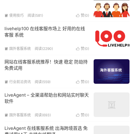
使用技巧
阅读(581)
赞(
0
)


livehelp100 在线客服市场上 好用的在线
客服 系统
国外客服系统
阅读(2290)
赞(
0
)


网站在线客服系统推荐！快速 稳定 防劫持
免费试用
行业前沿资讯
阅读(559)
赞(
0
)


LiveAgent – 全渠道帮助台和网站实时聊天
软件
国外客服系统
阅读(693)
赞(
0
)


LiveAgent 在线客服系统 出海跨境首选 免