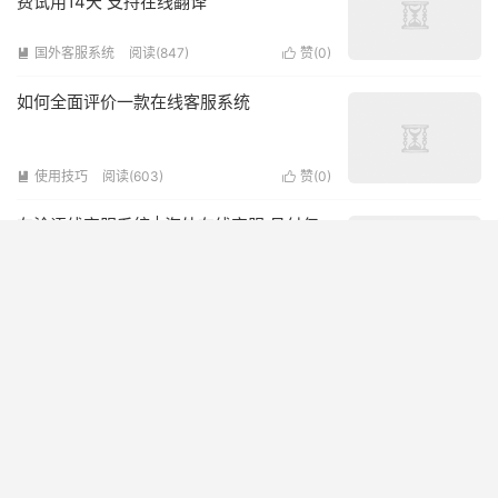
费试用14天 支持在线翻译
国外客服系统
阅读(847)
赞(
0
)


如何全面评价一款在线客服系统
使用技巧
阅读(603)
赞(
0
)


在洽语线客服系统 | 海外在线客服 月付仅
需24$,中文界面，防刷新
国外客服系统
阅读(427)
赞(
0
)


逸创云客服网站在线客服如何？
国内客服系统
阅读(646)
赞(
0
)


容联七陌在线客服系统怎么样？容联七陌
客服系统介绍