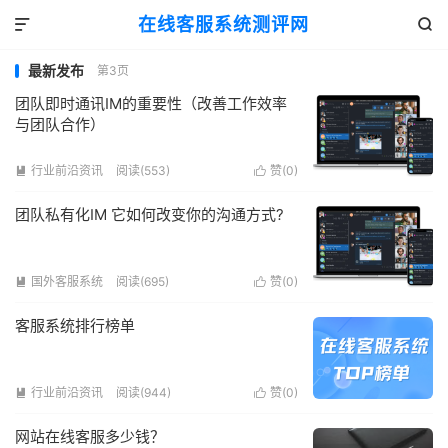
在线客服系统测评网


最新发布
第3页
团队即时通讯IM的重要性（改善工作效率
与团队合作）
行业前沿资讯
阅读(553)
赞(
0
)


团队私有化IM 它如何改变你的沟通方式?
国外客服系统
阅读(695)
赞(
0
)


客服系统排行榜单
行业前沿资讯
阅读(944)
赞(
0
)


网站在线客服多少钱？