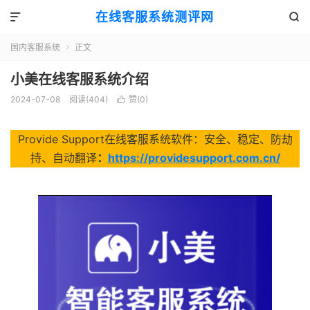
在线客服系统测评网


国内客服系统
正文

小美在线客服系统介绍
2024-07-08
阅读(404)
赞(
0
)

Provide Support在线客服系统软件：安全、稳定、防劫
持、自动翻译
：
https://providesupport.com.cn/