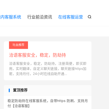

国内客服系统
行业前沿资讯
在线客服运营

吐血推荐
洽语客服安全，稳定，防劫持
洽语客服安全，稳定，防劫持，注册简便，即买即
用，实时翻译，自定义聊天链接，聊天链接https加
密，支持月付，24小时在线自助开通...
置顶推荐
稳定防劫持在线客服系统，自带https 防刷、支持月
付【洽语客服】