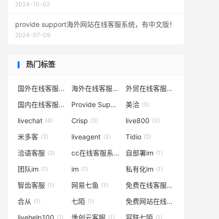
2024-10-02
provide support海外网站在线客服系统，有中文版！
2024-07-09
热门标签
国外在线客服
海外在线客服
外贸在线客服
(24)
(18)
(18)
国内在线客服系统
Provide Support
美洽
(18)
(8)
(5)
livechat
Crisp
live800
(4)
(3)
(3)
米多客
liveagent
Tidio
(3)
(3)
(2)
洽语客服
cc在线客服系统
自部署im
(2)
(1)
(1)
团队im
im
私有化im
(1)
(1)
(1)
智齿客服
网易七鱼
免费在线客服系统
(1)
(1)
(1)
合从
七陌
免费网站在线客服系统
(1)
(1)
(1)
livehelp100
逸创云客服
容联七陌
(1)
(1)
(1)