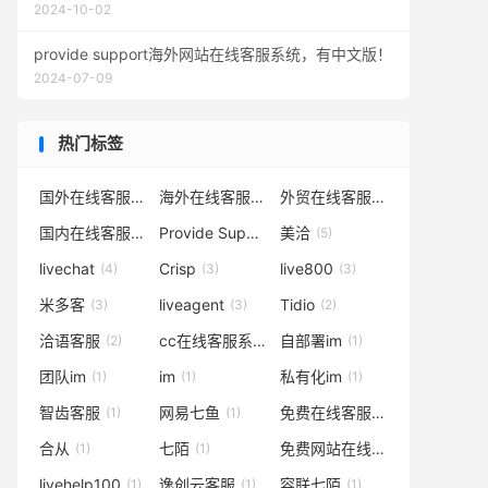
2024-10-02
provide support海外网站在线客服系统，有中文版！
2024-07-09
热门标签
国外在线客服
海外在线客服
外贸在线客服
(24)
(18)
(18)
国内在线客服系统
Provide Support
美洽
(18)
(8)
(5)
livechat
Crisp
live800
(4)
(3)
(3)
米多客
liveagent
Tidio
(3)
(3)
(2)
洽语客服
cc在线客服系统
自部署im
(2)
(1)
(1)
团队im
im
私有化im
(1)
(1)
(1)
智齿客服
网易七鱼
免费在线客服系统
(1)
(1)
(1)
合从
七陌
免费网站在线客服系统
(1)
(1)
(1)
livehelp100
逸创云客服
容联七陌
(1)
(1)
(1)