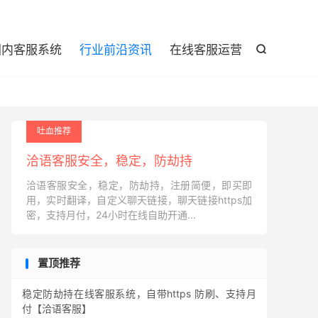

国内客服系统
行业前沿资讯
在线客服运营

吐血推荐
洽语客服安全，稳定，防劫持
洽语客服安全，稳定，防劫持，注册简便，即买即
用，实时翻译，自定义聊天链接，聊天链接https加
密，支持月付，24小时在线自助开通...
置顶推荐
稳定防劫持在线客服系统，自带https 防刷、支持月
付【洽语客服】